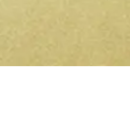
Bewusste Events in deiner Nähe
— auf Telegram und WhatsApp.
Yoga-Retreats, Sound Healing, Ecstatic Dance,
Breathwork – jede Woche neu. Tritt dem Kanal bei und
sie kommen direkt zu dir.