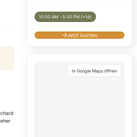
Selected appointment: Saturday, August 8,
10:00 AM - 5:30 PM (+1d)
Jetzt buchen
In Google Maps öffnen
ichard
 eher