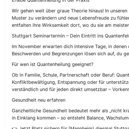
Erlebe Quantenheilung in der Praxis
Wir gehen weit über graue Theorie hinaus! In unseren 
Muster zu verändern und neue Lebensfreude zu fühle
entfalten ihre Wirksamkeit dort, wo du sie am meiste
Stuttgart Seminartermin – Dein Eintritt ins Quantenfe
Im November erwarten dich intensive Tage, in denen du
Beschwerden und Begrenzungen lösen sich auf, du gew
Für wen ist Quantenheilung geeignet?
Ob in Familie, Schule, Partnerschaft oder Beruf: Quan
Konfliktbewältigung, Entspannung oder für unterstütz
verständlich und für jeden direkt umsetzbar – Vorkenn
Gesundheit neu erfahren
Ganzheitliche Gesundheit bedeutet mehr als „nicht kran
in Einklang kommen – so entsteht Balance, Wachstum
👉 Jetzt Platz sichern für (Mannheim) diesmal Stutt