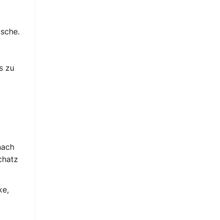
ische.
s zu
nach
chatz
ke,