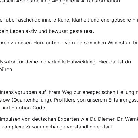
tsein #Selbstheilung #Epigenetik #Transformation
r überraschende innere Ruhe, Klarheit und energetische Fr
ein Leben aktiv und bewusst gestaltest.
 Türen zu neuen Horizonten – vom persönlichen Wachstum bi
sator für deine individuelle Entwicklung. Hier darfst du
püren.
 Intensivgruppen auf ihrem Weg zur energetischen Heilung 
inslow (Quantenheilung). Profitiere von unserem Erfahrungss
e und Emotion Code.
t Impulsen von deutschen Experten wie Dr. Diemer, Dr. Warn
 – komplexe Zusammenhänge verständlich erklärt.