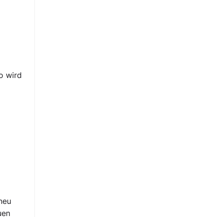
o wird
neu
uen