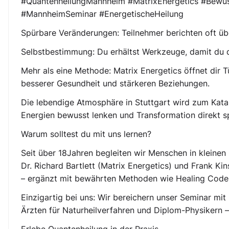
#QuantenheilungMannheim #MatrixEnergetics #Bewuss
#MannheimSeminar #EnergetischeHeilung
Spürbare Veränderungen: Teilnehmer berichten oft übe
Selbstbestimmung: Du erhältst Werkzeuge, damit du d
Mehr als eine Methode: Matrix Energetics öffnet dir
besserer Gesundheit und stärkeren Beziehungen.
Die lebendige Atmosphäre in Stuttgart wird zum Kataly
Energien bewusst lenken und Transformation direkt s
Warum solltest du mit uns lernen?
Seit über 18Jahren begleiten wir Menschen in kleinen
Dr. Richard Bartlett (Matrix Energetics) und Frank K
– ergänzt mit bewährten Methoden wie Healing Cod
Einzigartig bei uns: Wir bereichern unser Seminar mi
Ärzten für Naturheilverfahren und Diplom-Physikern