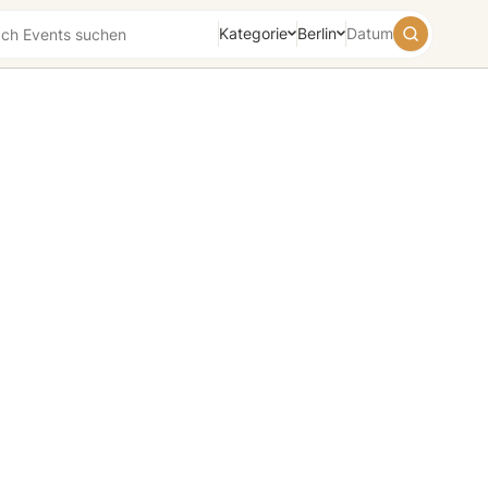
Kategorie
Berlin
Datum
August
2026
Su
Mo
Tu
We
Th
Fr
Sa
26
27
28
29
30
31
1
2
3
4
5
6
7
8
9
10
11
12
13
14
15
16
17
18
19
20
21
22
23
24
25
26
27
28
29
30
31
1
2
3
4
5
Heute
Morgen
Wochenende