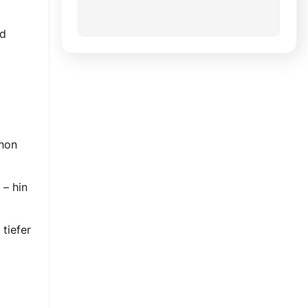
nd
chon
 – hin
tiefer