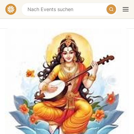
Mantra Kirtan Singen in Bern
Nydeggstalden 9, Bern, Switzerland
Spende
Heute
Morgen
Wochenende
„Musik hat die Kraft, uns vom Verstand zum Herzen zu
bringen, denn Musik ist die Sprache Gottes"
Paramahamsa Vishwananda
Kirtan Kirtan – Mantren singen mit Carmel. Erleben Sie
die heilende Kraft der Mantren in gemeinschaftlichem
Singen: eine einladende Bhakti-Erfahrung, die durch
spirituelle Musik, Klangmeditation und rhythmische