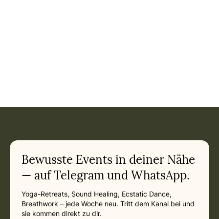
Event: Mantra Kirtan Singen in Bern in
Current appointment
in
Wednesday, January 6, 2027 at 7:00 PM
Related appointments
Bewusste Events in deiner Nähe
— auf Telegram und WhatsApp.
Yoga-Retreats, Sound Healing, Ecstatic Dance,
Breathwork – jede Woche neu. Tritt dem Kanal bei und
sie kommen direkt zu dir.