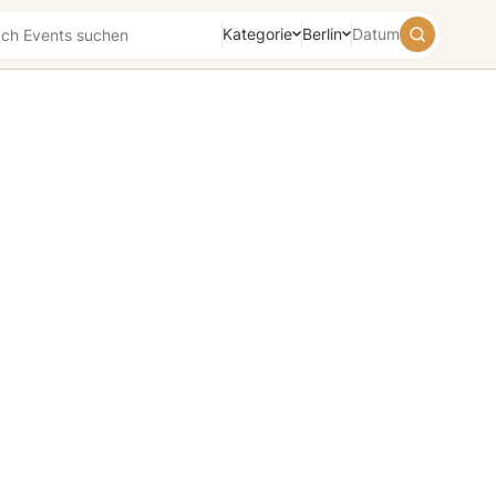
Kategorie
Berlin
Datum
August
2026
Su
Mo
Tu
We
Th
Fr
Sa
26
27
28
29
30
31
1
2
3
4
5
6
7
8
9
10
11
12
13
14
15
16
17
18
19
20
21
22
23
24
25
26
27
28
29
30
31
1
2
3
4
5
Heute
Morgen
Wochenende