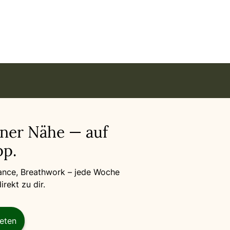
iner Nähe — auf
p.
Dance, Breathwork – jede Woche
rekt zu dir.
reten