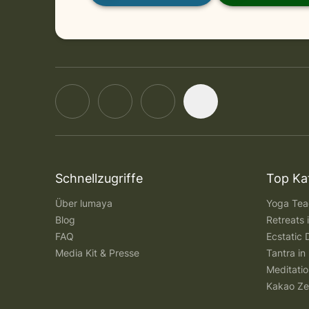
Schnellzugriffe
Top Ka
Über lumaya
Yoga Teac
Blog
Retreats
FAQ
Ecstatic 
Media Kit & Presse
Tantra in 
Meditatio
Kakao Ze