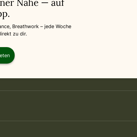
iner Nähe — auf
p.
Dance, Breathwork – jede Woche
rekt zu dir.
reten