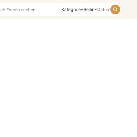
Kategorie
Berlin
Datum
August
2026
Su
Mo
Tu
We
Th
Fr
Sa
26
27
28
29
30
31
1
2
3
4
5
6
7
8
9
10
11
12
13
14
15
16
17
18
19
20
21
22
23
24
25
26
27
28
29
30
31
1
2
3
4
5
Heute
Morgen
Wochenende