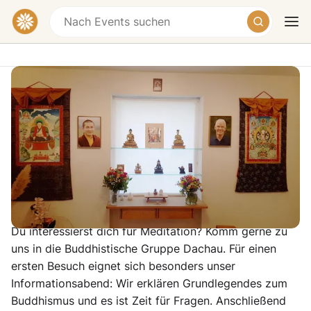
Meditation auf den 16. Karmapa
Burgfriedenstraße 27, Dachau, Germany
Der Diamantweg-Buddhismus bietet einen
Heute
Morgen
Wochenende
authentischen und lebensnahen Zugang zu der Lehre
Buddhas.
Du interessierst dich für Meditation? Komm gerne zu
uns in die Buddhistische Gruppe Dachau. Für einen
ersten Besuch eignet sich besonders unser
Informationsabend: Wir erklären Grundlegendes zum
Buddhismus und es ist Zeit für Fragen. Anschließend