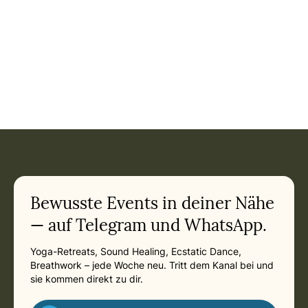
Event: Meditationskurs - Offene Meditation für alle in
Current appointment
in
Sunday, August 9, 2026 at 6:45 PM
Related appointments
Bewusste Events in deiner Nähe
— auf Telegram und WhatsApp.
Yoga-Retreats, Sound Healing, Ecstatic Dance,
Breathwork – jede Woche neu. Tritt dem Kanal bei und
sie kommen direkt zu dir.