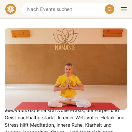
Meditationskurs - Offene Meditation
für alle
Yoga Vidya e.V. Essen, Friederikenstraße,
Essen, Germany
Heute
Morgen
Wochenende
Kostenlos
Beschreibung
Meditation
ist eine kraftvolle Praxis, die Körper und
Geist nachhaltig stärkt. In einer Welt voller Hektik und
Stress hilft Meditation, innere Ruhe, Klarheit und