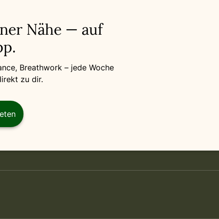
iner Nähe — auf
p.
Dance, Breathwork – jede Woche
rekt zu dir.
reten