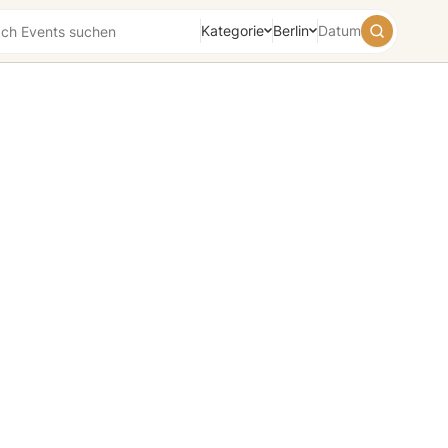
Kategorie
Berlin
Datum
August
2026
Su
Mo
Tu
We
Th
Fr
Sa
26
27
28
29
30
31
1
2
3
4
5
6
7
8
9
10
11
12
13
14
15
16
17
18
19
20
21
22
23
24
25
26
27
28
29
30
31
1
2
3
4
5
Heute
Morgen
Wochenende