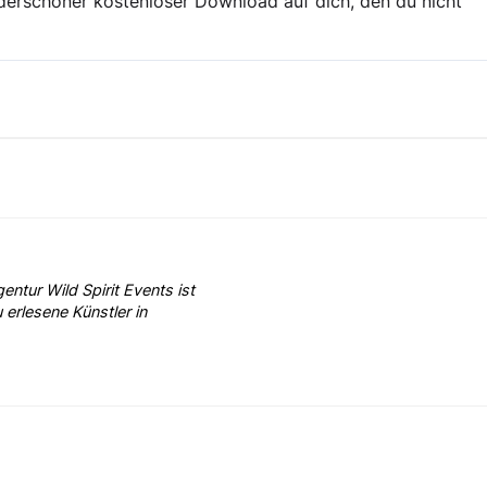
erschöner kostenloser Download auf dich, den du nicht
ntur Wild Spirit Events ist
 erlesene Künstler in