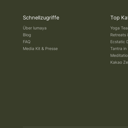
Schnellzugriffe
Top Ka
Über lumaya
Yoga Teac
Blog
Retreats
FAQ
Ecstatic 
Media Kit & Presse
Tantra in 
Meditatio
Kakao Ze