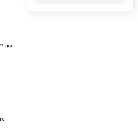
** nur
ts