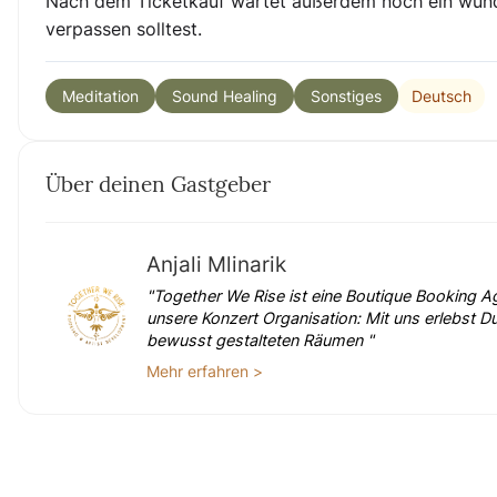
Nach dem Ticketkauf wartet außerdem noch ein wund
verpassen solltest.
Deutsch
Meditation
Sound Healing
Sonstiges
Über deinen Gastgeber
Anjali Mlinarik
"Together We Rise ist eine Boutique Booking Age
unsere Konzert Organisation: Mit uns erlebst Du
bewusst gestalteten Räumen "
Mehr erfahren >