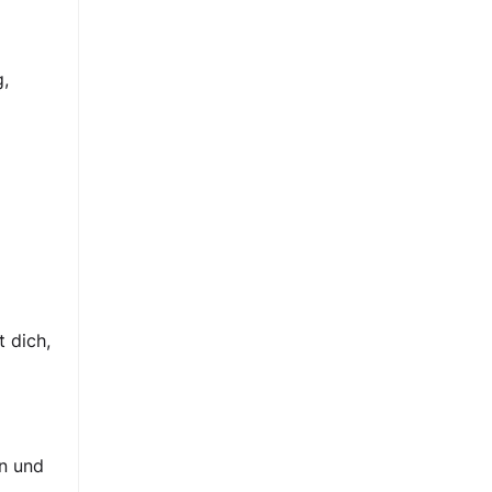
g,
 dich,
en und