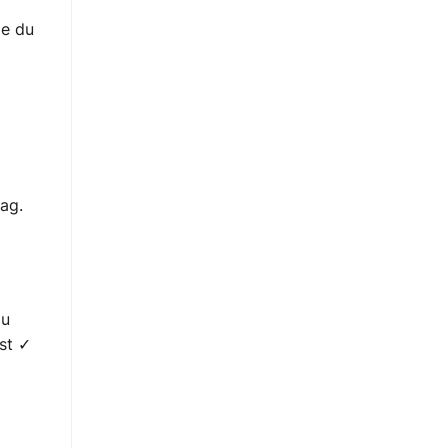
ie du
ag.
du
st ✓