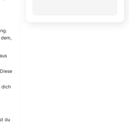
ung.
d dem,
raus
 Diese
 dich
st du