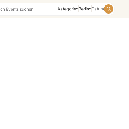
Kategorie
Berlin
Datum
August
2026
Su
Mo
Tu
We
Th
Fr
Sa
26
27
28
29
30
31
1
2
3
4
5
6
7
8
9
10
11
12
13
14
15
16
17
18
19
20
21
22
23
24
25
26
27
28
29
30
31
1
2
3
4
5
Heute
Morgen
Wochenende