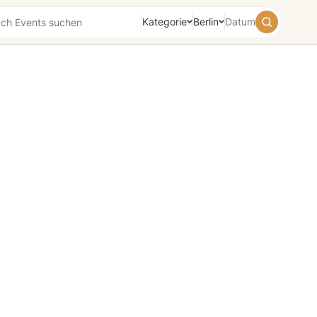
Kategorie
Berlin
Datum
August
2026
Su
Mo
Tu
We
Th
Fr
Sa
26
27
28
29
30
31
1
2
3
4
5
6
7
8
9
10
11
12
13
14
15
16
17
18
19
20
21
22
23
24
25
26
27
28
29
30
31
1
2
3
4
5
Heute
Morgen
Wochenende