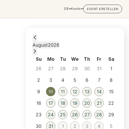
DE
Konto
EVENT ERSTELLEN
Monday, August 10, 2026 at 10:45 AM
August
2026
Su
Mo
Tu
We
Th
Fr
Sa
26
27
28
29
30
31
1
2
3
4
5
6
7
8
9
11
12
13
14
15
10
10
16
17
18
19
20
21
22
23
24
25
26
27
28
29
30
31
1
2
3
4
5