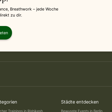
Dance, Breathwork – jede Woche
rekt zu dir.
reten
tegorien
Städte entdecken
her Trainings in Rishikesh
Bewusste Events in Berlin