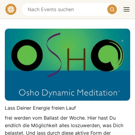
Osho Dynamische Meditation
Stockacher Str. 9, 81243 München-Aubing-
Lochhausen-Langwied, Germany
Heute
Morgen
Wochenende
* Osho Dynamische Meditation *
KICKSTART INS WOCHENENDE
Lass Deiner Energie freien Lauf
frei werden vom Ballast der Woche. Hier hast Du
endlich die Möglichkeit alles loszuwerden, was Dich
belastet. Und lass durch diese aktive Form der