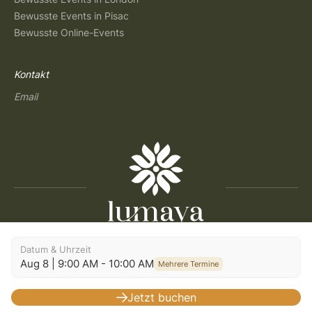
Bewusste Events in Pisac
Bewusste Online-Events
Kontakt
Email
Copyright © 2026 Lumaya
Datum & Uhrzeit
Aug 8 | 9:00 AM - 10:00 AM
Allgemeine Geschäftsbedingungen
|
Datenschutzerklärung
|
Mehrere Termine
Nutzungsbedingungen
|
Einwilligungseinstellungen
|
Impressum
|
Build: 2026.07.30-09:29
Jetzt buchen