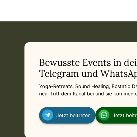
Event: Parimal Magic Winter Days Retreat - Parimal Gut Hü
Current appointment
in
Monday, December 28, 2026 at 4:00 PM
Related appointments
Bewusste Events in de
Telegram und WhatsAp
Yoga-Retreats, Sound Healing, Ecstatic 
neu. Tritt dem Kanal bei und sie kommen di
Jetzt beitreten
Jetzt beit