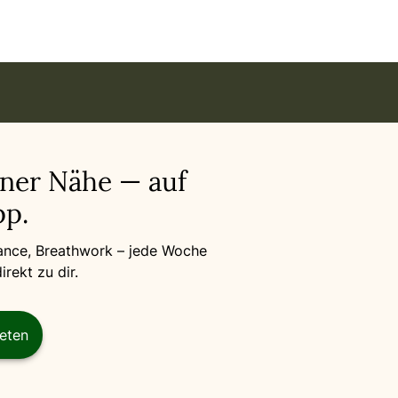
benthal in
iner Nähe — auf
p.
Dance, Breathwork – jede Woche
rekt zu dir.
reten