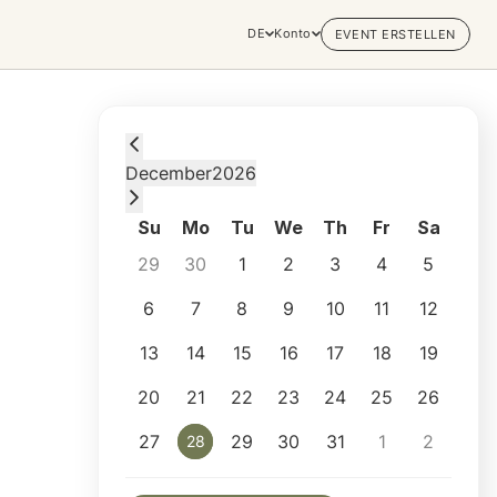
DE
Konto
EVENT ERSTELLEN
Monday, December 28, 2026 at 4:00 PM
December
2026
Su
Mo
Tu
We
Th
Fr
Sa
29
30
1
2
3
4
5
6
7
8
9
10
11
12
13
14
15
16
17
18
19
20
21
22
23
24
25
26
27
29
30
31
1
2
28
28
Selected appointment: Monday, December 2