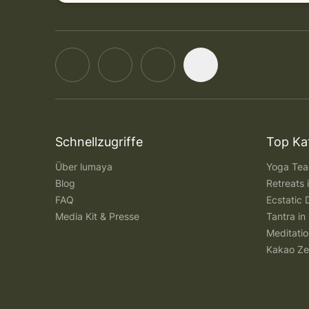
Schnellzugriffe
Top Ka
Über lumaya
Yoga Teac
Blog
Retreats
FAQ
Ecstatic 
Media Kit & Presse
Tantra in 
Meditatio
Kakao Ze