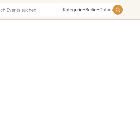
Kategorie
Berlin
Datum
August
2026
Su
Mo
Tu
We
Th
Fr
Sa
26
27
28
29
30
31
1
2
3
4
5
6
7
8
9
10
11
12
13
14
15
16
17
18
19
20
21
22
23
24
25
26
27
28
29
30
31
1
2
3
4
5
Heute
Morgen
Wochenende