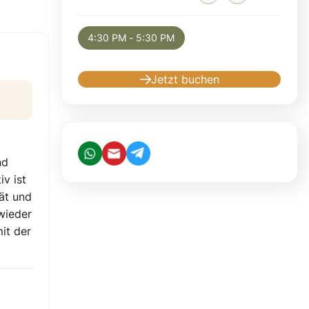
Selected appointment: Thursday, August 6,
4:30 PM - 5:30 PM
Jetzt buchen
nd
iv ist
ät und
wieder
it der