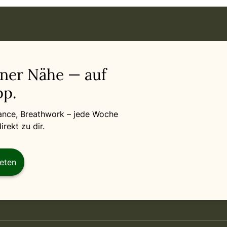
iner Nähe — auf
p.
Dance, Breathwork – jede Woche
rekt zu dir.
reten