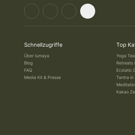
Schnellzugriffe
Top Ka
Über lumaya
Yoga Teac
Blog
Retreats
FAQ
Ecstatic 
Media Kit & Presse
Tantra in 
Meditatio
Kakao Ze