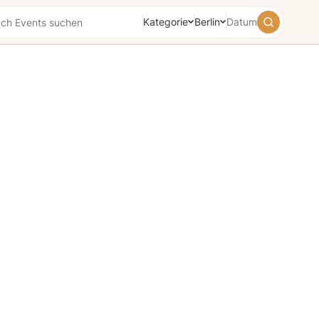
Kategorie
Berlin
Datum
August
2026
Su
Mo
Tu
We
Th
Fr
Sa
26
27
28
29
30
31
1
2
3
4
5
6
7
8
9
10
11
12
13
14
15
16
17
18
19
20
21
22
23
24
25
26
27
28
29
30
31
1
2
3
4
5
Heute
Morgen
Wochenende