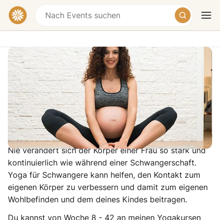
Pregnancy
Yoga/Schwangerschaftsyoga
Hebammen Praxis Vivre, Solmsstraße 12, 10961
Berlin-Friedrichshain-Kreuzberg, Germany
Heute
Morgen
Wochenende
Nie verändert sich der Körper einer Frau so stark und
kontinuierlich wie während einer Schwangerschaft.
Yoga für Schwangere kann helfen, den Kontakt zum
eigenen Körper zu verbessern und damit zum eigenen
Wohlbefinden und dem deines Kindes beitragen.
Du kannst von Woche 8 - 42 an meinen Yogakursen