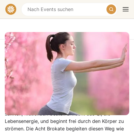
Qigong: Die Acht Brokate
Yoga Vidya Westerwald, Gut Hoffnungsthal,
Oberlahr, Germany
Heute
Morgen
Wochenende
€190 – €315
Qi Gong ist wie ein stiller Tanz zwischen Atem und
Bewegung – ein achtsames Lauschen nach innen. In
sanften, fließenden Gesten erwacht das Qi, die
Lebensenergie, und beginnt frei durch den Körper zu
strömen. Die Acht Brokate begleiten diesen Weg wie