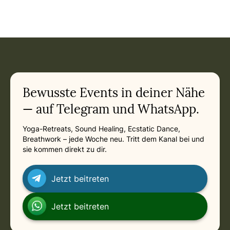
Event: Qigong: Die Acht Brokate in
Current appointment
in
Friday, January 8, 2027 at 7:00 PM
Related appointments
Bewusste Events in deiner Nähe
— auf Telegram und WhatsApp.
Yoga-Retreats, Sound Healing, Ecstatic Dance,
Breathwork – jede Woche neu. Tritt dem Kanal bei und
sie kommen direkt zu dir.
Jetzt beitreten
Jetzt beitreten