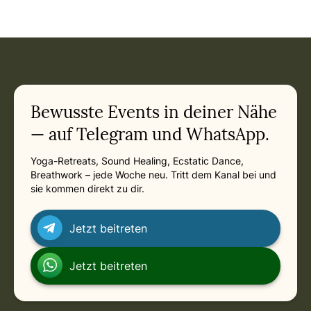
Event: Rauhnächte Retreat im Westerwald – Yoga & Meditat
Current appointment
in
Friday, December 25, 2026 at 7:00 PM
Related appointments
Bewusste Events in deiner Nähe
— auf Telegram und WhatsApp.
Yoga-Retreats, Sound Healing, Ecstatic Dance,
Breathwork – jede Woche neu. Tritt dem Kanal bei und
sie kommen direkt zu dir.
Jetzt beitreten
Jetzt beitreten