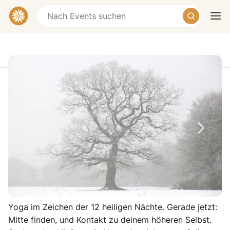
Rauhnächte Retreat im Westerwald –
Yoga & Meditation
Yoga Vidya Westerwald, Gut Hoffnungsthal,
Heute
Morgen
Wochenende
Oberlahr, Germany
€416 – €721
25.12.26-30.12.26 W261225-2
Yoga im Zeichen der 12 heiligen Nächte. Gerade jetzt:
Mitte finden, und Kontakt zu deinem höheren Selbst.