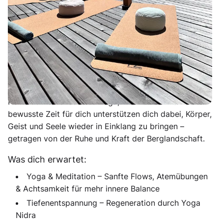
Manchmal braucht es einen Schritt zurück, um wieder
ganz bei sich anzukommen. Dieses zweieinhalb tägige
Yoga-Retreat in den Bergen schenkt dir Raum,
innezuhalten, durchzuatmen und neue Balance für
deinen Alltag zu finden. In einer kleinen, vertrauten
Gruppe erlebst du ein Wochenende voller achtsamer
Bewegung, tiefer Entspannung und wohltuender
Naturmomente. Sanftes Yoga, Meditation und
bewusste Zeit für dich unterstützen dich dabei, Körper,
Geist und Seele wieder in Einklang zu bringen –
getragen von der Ruhe und Kraft der Berglandschaft.
Was dich erwartet:
Yoga & Meditation – Sanfte Flows, Atemübungen
& Achtsamkeit für mehr innere Balance
Tiefenentspannung – Regeneration durch Yoga
Nidra