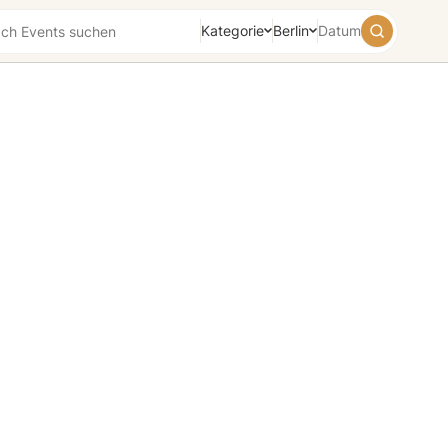
Kategorie
Berlin
Datum
August
2026
Su
Mo
Tu
We
Th
Fr
Sa
26
27
28
29
30
31
1
2
3
4
5
6
7
8
9
10
11
12
13
14
15
16
17
18
19
20
21
22
23
24
25
26
27
28
29
30
31
1
2
3
4
5
Heute
Morgen
Wochenende