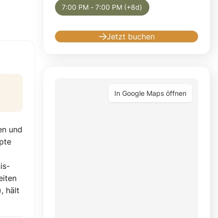
7:00 PM - 7:00 PM (+8d)
Jetzt buchen
In Google Maps öffnen
en und
pte
is-
eiten
, hält