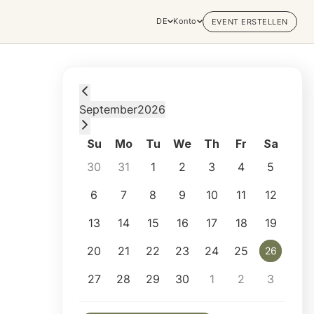
DE
Konto
EVENT ERSTELLEN
Saturday, September 26, 2026 at 7:00 PM
September
2026
Su
Mo
Tu
We
Th
Fr
Sa
30
31
1
2
3
4
5
6
7
8
9
10
11
12
13
14
15
16
17
18
19
20
21
22
23
24
25
26
26
27
28
29
30
1
2
3
Selected appointment: Saturday, September