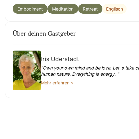
Englisch
Embodiment
Meditation
Retreat
Über deinen Gastgeber
Iris Uderstädt
"Own your own mind and be love. Let`s take c
human nature. Everything is energy. "
Mehr erfahren >