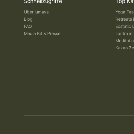
Schnellzugriffe
Top Ka
Über lumaya
Yoga Teac
Blog
Retreats
FAQ
Ecstatic 
Media Kit & Presse
Tantra in 
Meditatio
Kakao Ze