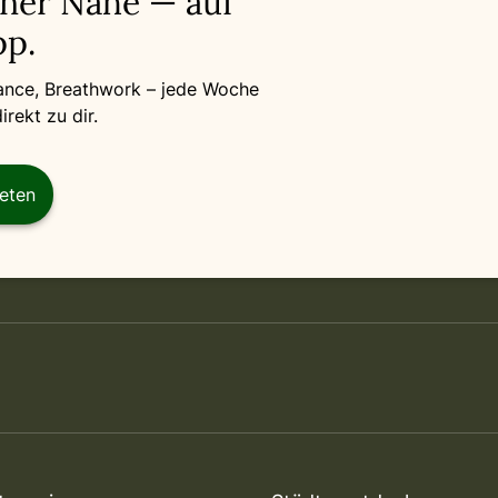
iner Nähe — auf
p.
Dance, Breathwork – jede Woche
rekt zu dir.
reten