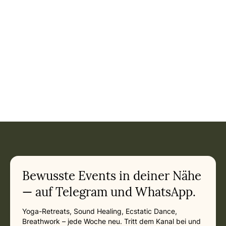
Event: Satsang & Singkreis - Klangmeditation & Mantrasing
Current appointment
in
Sunday, April 25, 2027 at 5:00 PM
Related appointments
Bewusste Events in deiner Nähe
— auf Telegram und WhatsApp.
Yoga-Retreats, Sound Healing, Ecstatic Dance,
Breathwork – jede Woche neu. Tritt dem Kanal bei und