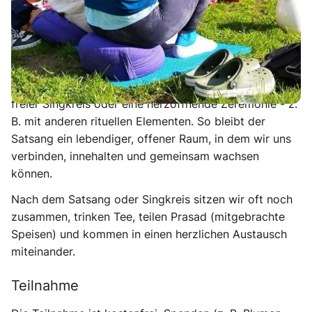
Mantrasingen und inspirierenden Texten. Gleichzeitig
lassen wir Raum für lebendige Abwandlungen - z. B.
findet bei gutem Wetter der Satsang auch draußen in
der Natur statt.
Manchmal entsteht aus dem gemeinsamen Sein ein
freier Singkreis oder eine herzöffnende Zeremonie - z.
B. mit anderen rituellen Elementen. So bleibt der
Satsang ein lebendiger, offener Raum, in dem wir uns
verbinden, innehalten und gemeinsam wachsen
können.
Nach dem Satsang oder Singkreis sitzen wir oft noch
zusammen, trinken Tee, teilen Prasad (mitgebrachte
Speisen) und kommen in einen herzlichen Austausch
miteinander.
Teilnahme