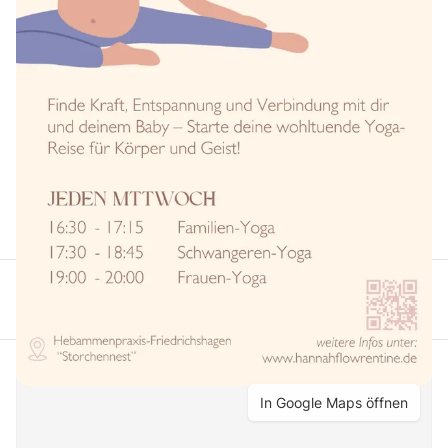
Raum für Austausch, Verbindung und gegenseitige
Unterstützung.
Schwangeren-Yoga wird in der Zeit ab der 13. SSW bis
zur Geburt empfohlen – aber vor allem höre auf
deinen Körper und wähle den Zeitpunkt, der sich für
dich am besten anfühlt.
Deutsch
Yoga
In Google Maps öffnen