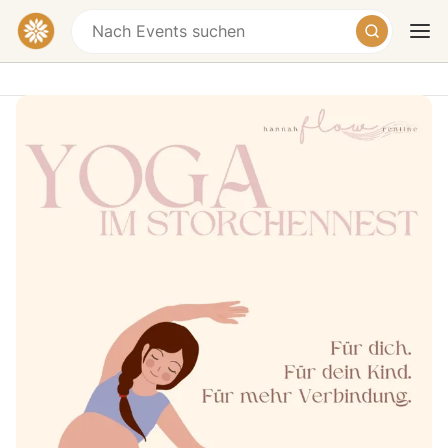
Schwangeren-Yoga
Fürstenwalder Damm 426, 12587 Berlin-
Treptow-Köpenick, Deutschland
Heute
Morgen
Wochenende
Schenke dir bewusst Zeit für Ruhe und Achtsamkeit in
deiner Schwangerschaft. Sanfte, effektive Übungen
unterstützen deinen Körper, fördern dein Wohlbefinden
und vertiefen die Verbindung zu deinem Baby. Atem-
und Entspannungstechniken helfen dir, innerlich zur
Ruhe zu kommen, den Geist zu klären und dich auf die
Geburt vorzubereiten. Dieser Kurs ist speziell auf die
Bedürfnisse werdender Mütter abgestimmt und bietet