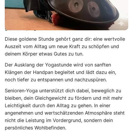
Verspannungen und bringen den Körper angenehm in
Bewegung. Du übst achtsam und in deinem eigenen
Tempo, findest mehr Beweglichkeit, Ruhe und ein
gutes Körpergefühl.
Diese goldene Stunde gehört ganz dir: eine wertvolle
Auszeit vom Alltag um neue Kraft zu schöpfen und
deinem Körper etwas Gutes zu tun.
Der Ausklang der Yogastunde wird von sanften
Klängen der Handpan begleitet und lädt dazu ein,
noch tiefer zu entspannen und nachzuspüren.
Senioren-Yoga unterstützt dich dabei, beweglich zu
bleiben, dein Gleichgewicht zu fördern und mit mehr
Leichtigkeit durch den Alltag zu gehen. In einer
angenehmen und wertschätzenden Atmosphäre steht
nicht die Leistung im Vordergrund, sondern dein
persönliches Wohlbefinden.