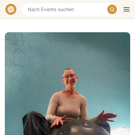
Senioren Yoga
Dornhaldenstraße 6, 70199 Stuttgart-Süd,
Germany
Heute
Morgen
Wochenende
€17
Die goldene Stunde -Senioren Yoga -
Willkommen in der goldenen Stunde, Senioren Yoga
für Beweglichkeit, Entspannung und Wohlbefinden.
Sanfte Dehnungen, behutsame Bewegungen und
wohltuende Mobilisationsübungen lösen