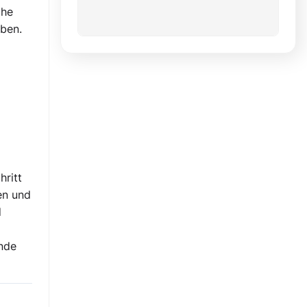
che
eben.
hritt
en und
d
unde