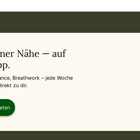
iner Nähe — auf
p.
Dance, Breathwork – jede Woche
rekt zu dir.
reten