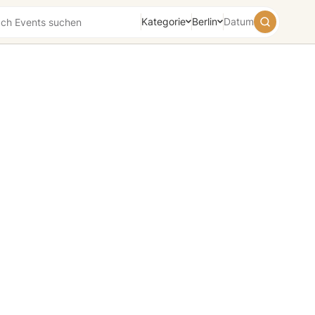
Kategorie
Berlin
Datum
August
2026
Su
Mo
Tu
We
Th
Fr
Sa
26
27
28
29
30
31
1
2
3
4
5
6
7
8
9
10
11
12
13
14
15
16
17
18
19
20
21
22
23
24
25
26
27
28
29
30
31
1
2
3
4
5
Heute
Morgen
Wochenende