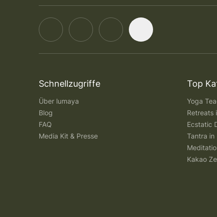
Schnellzugriffe
Top Ka
Über lumaya
Yoga Teac
Blog
Retreats
FAQ
Ecstatic 
Media Kit & Presse
Tantra in 
Meditatio
Kakao Ze