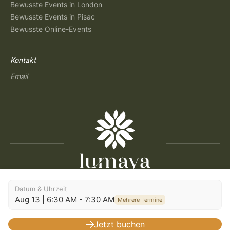
Bewusste Events in London
Bewusste Events in Pisac
Bewusste Online-Events
Kontakt
Email
Copyright © 2026 Lumaya
Datum & Uhrzeit
Aug 13 | 6:30 AM - 7:30 AM
Allgemeine Geschäftsbedingungen
|
Datenschutzerklärung
|
Mehrere Termine
Nutzungsbedingungen
|
Einwilligungseinstellungen
|
Impressum
|
Build: 2026.07.30-09:29
Jetzt buchen