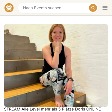
"Slow & Strong" Hatha Yoga - LIVE-
STREAM
Online-Veranstaltung
Heute
Morgen
Wochenende
ONLINE Dienstag, 16.09.2025 17:40 ● 75 Min
Breathwork & Asanas • LIVE-STREAM Abgesagt
Dienstag, 16.09.2025 18:50 ● 75 Min Vinyasa Flow -
Alignment • LIVE-STREAM Intermediate mehr als 5
Plätze Marianna ONLINE Mi. 17.09 Mittwoch,
17.09.2025 16:15 ● 60 Min RückenYoga - LIVE-
STREAM Alle Level mehr als 5 Plätze Doris ONLINE