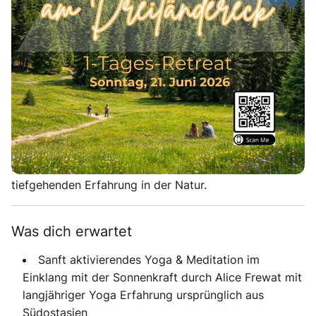
Sonnwendkraft am Dreiländereck 1-Tages-
Retreat
Erlebe die kraftvollste Zeit des Jahres bewusst in der
Natur – ein eintägiges Retreat, das dich am
Dreiländereck in Kärnten zurück zu dir selbst führt. Zur
Sommersonnwende, wenn das Licht seinen Höhepunkt
erreicht, laden wir dich ein, innezuhalten, loszulassen
und neue Energie zu schöpfen. Wir verbinden Yoga,
Meditation, Achtsamkeit und achtsame Rituale zu einer
tiefgehenden Erfahrung in der Natur.
Was dich erwartet
Sanft aktivierendes Yoga & Meditation im
Einklang mit der Sonnenkraft durch Alice Frewat mit
langjähriger Yoga Erfahrung ursprünglich aus
Südostasien