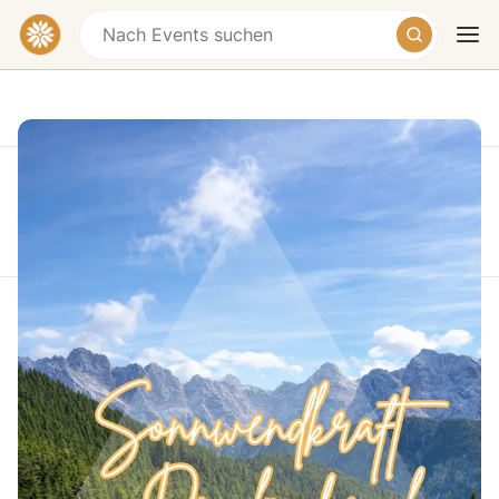
Diese Veranstaltung fand statt am Sunday, June
21, 2026 at 05:00 PM
Heute
Morgen
Wochenende
Sonnwendkraft am Dreiländereck 1-
Tages-Retreat
Dreiländereck, Arnoldstein, Austria
€124