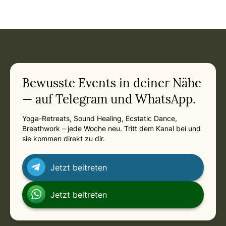
Event: Sound & Silence – Bhakti-Retreat mit Shankara in M
Current appointment
in München
Sunday, February 14, 2027 at 7:00 PM
Related appointments
Bewusste Events in deiner Nähe
— auf Telegram und WhatsApp.
Yoga-Retreats, Sound Healing, Ecstatic Dance,
Breathwork – jede Woche neu. Tritt dem Kanal bei und
sie kommen direkt zu dir.
Jetzt beitreten
Jetzt beitreten