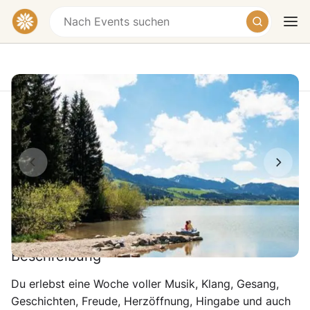
Sound & Silence – Bhakti-Retreat mit
Shankara
Maria Rain, Oy-Mittelberg, Oberallgäu,
Heute
Morgen
Wochenende
Germany
€443 – €772
Beschreibung
Du erlebst eine Woche voller Musik, Klang, Gesang,
Geschichten, Freude, Herzöffnung, Hingabe und auch