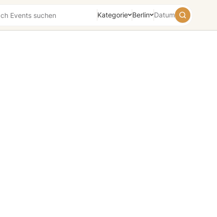
Kategorie
Berlin
Datum
August
2026
Su
Mo
Tu
We
Th
Fr
Sa
26
27
28
29
30
31
1
2
3
4
5
6
7
8
9
10
11
12
13
14
15
16
17
18
19
20
21
22
23
24
25
26
27
28
29
30
31
1
2
3
4
5
Heute
Morgen
Wochenende