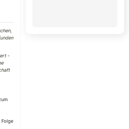
uchen,
funden
ert -
ne
chaft
 zum
 Folge