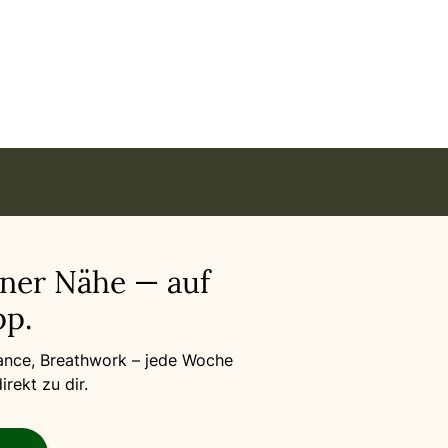
 Karlsruhe in Stuttgart
iner Nähe — auf
p.
Dance, Breathwork – jede Woche
rekt zu dir.