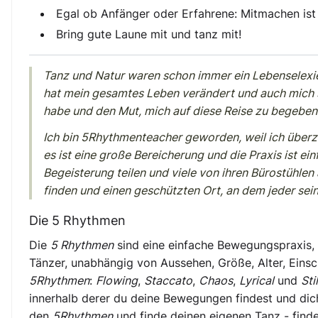
Egal ob Anfänger oder Erfahrene: Mitmachen ist
Bring gute Laune mit und tanz mit!
Tanz und Natur waren schon immer ein Lebenselexier
hat mein gesamtes Leben verändert und auch mich s
habe und den Mut, mich auf diese Reise zu begeben
Ich bin 5Rhythmenteacher geworden, weil ich überz
es ist eine große Bereicherung und die Praxis ist ei
Begeisterung teilen und viele von ihren Bürostühle
finden und einen geschützten Ort, an dem jeder sein 
Die 5 Rhythmen
Die
5 Rhythmen
sind eine einfache Bewegungspraxis, 
Tänzer, unabhängig von Aussehen, Größe, Alter, Einsc
5Rhythmen
:
Flowing
,
Staccato
,
Chaos
,
Lyrical
und
Sti
innerhalb derer du deine Bewegungen findest und dic
den
5Rhythmen
und finde deinen eigenen Tanz - finde 