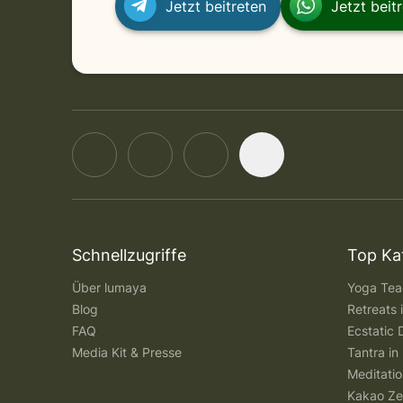
Jetzt beitreten
Jetzt beit
in Stuttgart
Sunday, September 6, 2026 at 11:00 AM
Schnellzugriffe
Top Ka
Über lumaya
Yoga Teac
Blog
Retreats
FAQ
Ecstatic 
Media Kit & Presse
Tantra in 
Meditatio
Kakao Ze