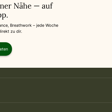
iner Nähe — auf
p.
Dance, Breathwork – jede Woche
rekt zu dir.
reten