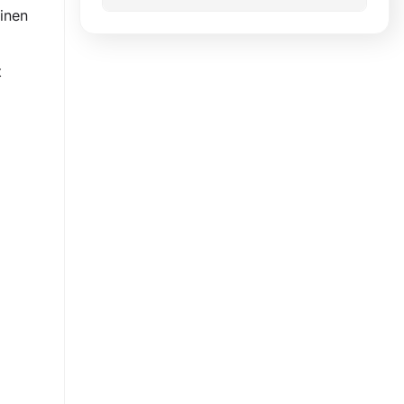
inen
t