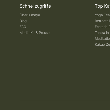
Schnellzugriffe
Top Ka
Über lumaya
Yoga Teac
Blog
Retreats
FAQ
Ecstatic 
Media Kit & Presse
Tantra in 
Meditatio
Kakao Ze