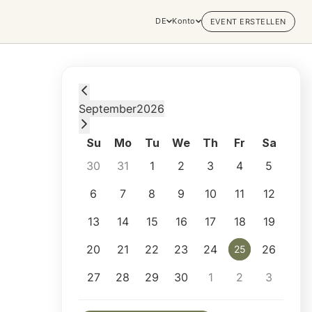
DE
Konto
EVENT ERSTELLEN
Friday, September 25, 2026 at 7:30 PM
September
2026
Su
Mo
Tu
We
Th
Fr
Sa
30
31
1
2
3
4
5
6
7
8
9
10
11
12
13
14
15
16
17
18
19
20
21
22
23
24
26
25
25
27
28
29
30
1
2
3
Selected appointment: Friday, September 2