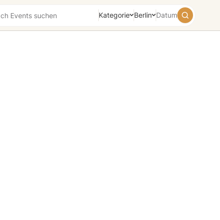
Kategorie
Berlin
Datum
August
2026
Su
Mo
Tu
We
Th
Fr
Sa
26
27
28
29
30
31
1
2
3
4
5
6
7
8
9
10
11
12
13
14
15
16
17
18
19
20
21
22
23
24
25
26
27
28
29
30
31
1
2
3
4
5
Heute
Morgen
Wochenende