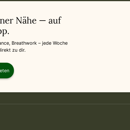
iner Nähe — auf
p.
Dance, Breathwork – jede Woche
rekt zu dir.
reten