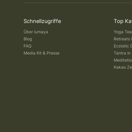
Schnellzugriffe
Top Ka
Über lumaya
Yoga Teac
Blog
Retreats
FAQ
Ecstatic 
Media Kit & Presse
Tantra in 
Meditatio
Kakao Ze