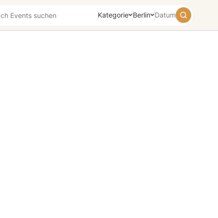
Kategorie
Berlin
Datum
August
2026
Su
Mo
Tu
We
Th
Fr
Sa
26
27
28
29
30
31
1
2
3
4
5
6
7
8
9
10
11
12
13
14
15
16
17
18
19
20
21
22
23
24
25
26
27
28
29
30
31
1
2
3
4
5
Heute
Morgen
Wochenende