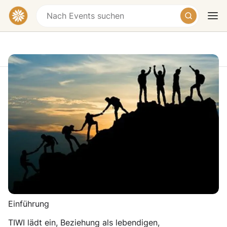
TIWI Jahresgruppe: Vertiefung des
Wir-Prozesses und Raumhaltungs-
Ausbildung
Heute
Morgen
Wochenende
Schloss Tempelhof eG, Tempelhof, 74594
Kreßberg, Germany
€280
Einführung
TIWI lädt ein, Beziehung als lebendigen,