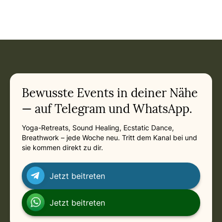
Event: TIWI Jahresgruppe: Vertiefung des Wir-Prozesses u
Current appointment
in Stuttgart
Thursday, April 8, 2027 at 7:00 PM
Related appointments
Bewusste Events in deiner Nähe
— auf Telegram und WhatsApp.
Yoga-Retreats, Sound Healing, Ecstatic Dance,
Breathwork – jede Woche neu. Tritt dem Kanal bei und
sie kommen direkt zu dir.
Jetzt beitreten
Jetzt beitreten