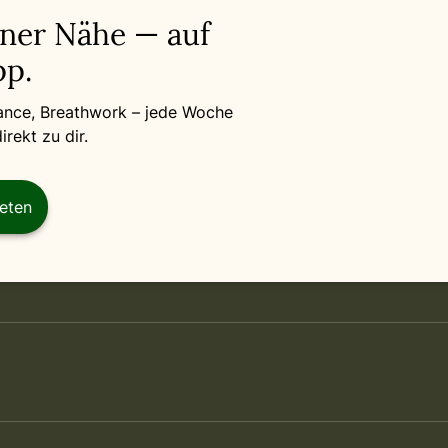
iner Nähe — auf
p.
Dance, Breathwork – jede Woche
rekt zu dir.
reten