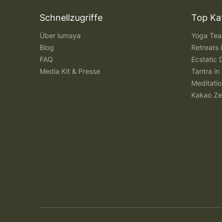
Schnellzugriffe
Top Ka
Über lumaya
Yoga Teac
Blog
Retreats
FAQ
Ecstatic 
Media Kit & Presse
Tantra in 
Meditatio
Kakao Ze