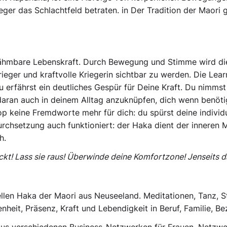
ger das Schlachtfeld betraten. in Der Tradition der Maori g
zähmbare Lebenskraft. Durch Bewegung und Stimme wird die
rieger und kraftvolle Kriegerin sichtbar zu werden. Die Le
u erfährst ein deutliches Gespür für Deine Kraft. Du nimmst
aran auch in deinem Alltag anzuknüpfen, dich wenn benöti
keine Fremdworte mehr für dich: du spürst deine individu
rchsetzung auch funktioniert: der Haka dient der inneren 
h.
ckt! Lass sie raus! Überwinde deine Komfortzone! Jenseits 
nellen Haka der Maori aus Neuseeland. Meditationen, Tanz,
heit, Präsenz, Kraft und Lebendigkeit in Beruf, Familie, Be