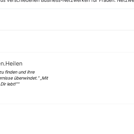
aus verschiedenen Business-Netzwerken für Frauen. Netzwe
n.Heilen
zu finden und ihre
ernisse überwindet.“ „Mit
ir lebt!""