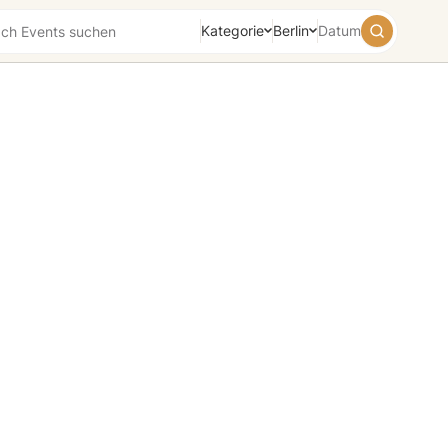
Kategorie
Berlin
Datum
August
2026
Su
Mo
Tu
We
Th
Fr
Sa
26
27
28
29
30
31
1
2
3
4
5
6
7
8
9
10
11
12
13
14
15
16
17
18
19
20
21
22
23
24
25
26
27
28
29
30
31
1
2
3
4
5
Heute
Morgen
Wochenende