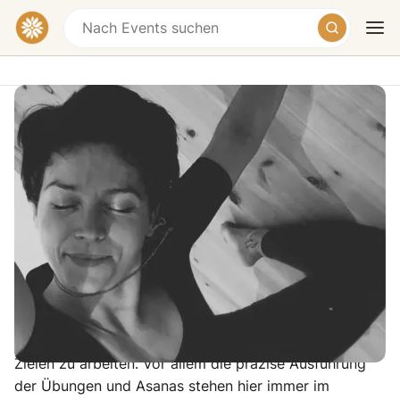
Vinyasa Yoga für Anfänger
Zschochersche Straße 54-56, 04229 Leipzig,
Plagwitz, Germany
Heute
Morgen
Wochenende
dynamisch, kraftvoll, bewusst
Ute Stephan lädt dich herzlich dazu ein, im Yoga
Pilates MBSR Studio in Plagwitz Yoga und Pilates in
einer wohltuenden und angenehmen Atmosphäre zu
praktizieren und an deinen individuellen Wünschen und
Zielen zu arbeiten. Vor allem die präzise Ausführung
der Übungen und Asanas stehen hier immer im