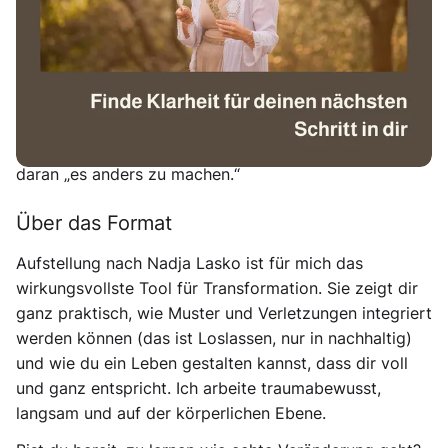
Gesamtsituation?
So oft schauen wir ins Außen, dabei ist die einzige
Möglichkeit, sein Leben nachhaltig zu verändern, bei
sich selbst anzufangen.
Vielleicht kennst du schon deine Muster, weißt
ungefähr, wie du tickst, scheiterst aber immer wieder
daran „es anders zu machen.“
Über das Format
Aufstellung nach Nadja Lasko ist für mich das
wirkungsvollste Tool für Transformation. Sie zeigt dir
ganz praktisch, wie Muster und Verletzungen integriert
werden können (das ist Loslassen, nur in nachhaltig)
und wie du ein Leben gestalten kannst, dass dir voll
und ganz entspricht. Ich arbeite traumabewusst,
langsam und auf der körperlichen Ebene.