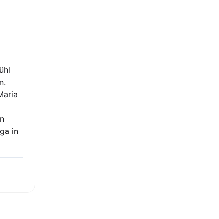
ühl
n.
Maria
e
en
oga in