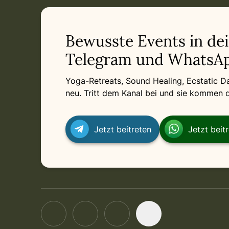
in München
Sunday, December 20, 2026 at 7:00 PM
Related appointments
Bewusste Events in de
Telegram und WhatsAp
Yoga-Retreats, Sound Healing, Ecstatic 
neu. Tritt dem Kanal bei und sie kommen di
Jetzt beitreten
Jetzt beit