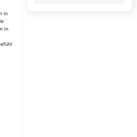
n in
ie
m in
gefühl