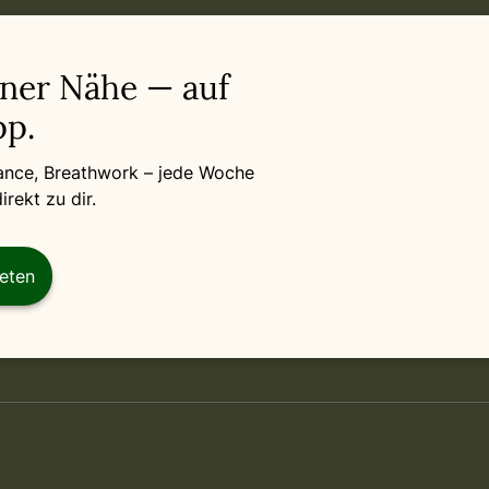
iner Nähe — auf
p.
Dance, Breathwork – jede Woche
rekt zu dir.
reten