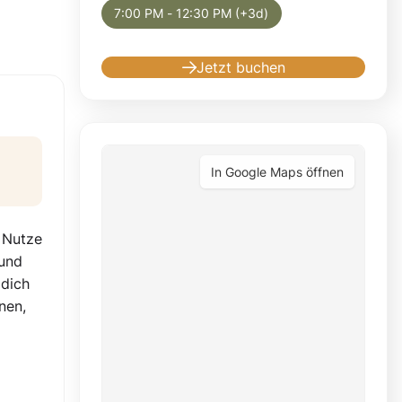
7:00 PM - 12:30 PM (+3d)
Jetzt buchen
In Google Maps öffnen
 Nutze
 und
 dich
nen,