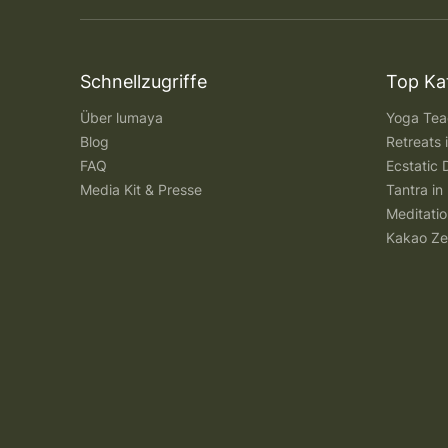
Schnellzugriffe
Top Ka
Über lumaya
Yoga Teac
Blog
Retreats
FAQ
Ecstatic 
Media Kit & Presse
Tantra in 
Meditatio
Kakao Ze