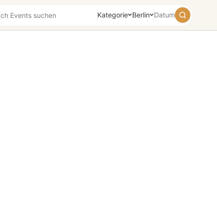
Kategorie
Berlin
Datum
August
2026
Su
Mo
Tu
We
Th
Fr
Sa
26
27
28
29
30
31
1
2
3
4
5
6
7
8
9
10
11
12
13
14
15
16
17
18
19
20
21
22
23
24
25
26
27
28
29
30
31
1
2
3
4
5
Heute
Morgen
Wochenende