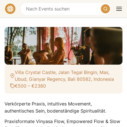
Yoga & Embodied Movement Teacher
Training auf Bali — Vinyasa,
Empowered & Slow Flow
Villa Crystal Castle, Jalan Tegal Bingin, Mas,
Heute
Morgen
Wochenende
Ubud, Gianyar Regency, Bali 80582, Indonesia
€500 – €2380
Verkörperte Praxis, intuitives Movement,
authentisches Sein, bodenständige Spiritualität.
Praxisformate Vinyasa Flow, Empowered Flow & Slow