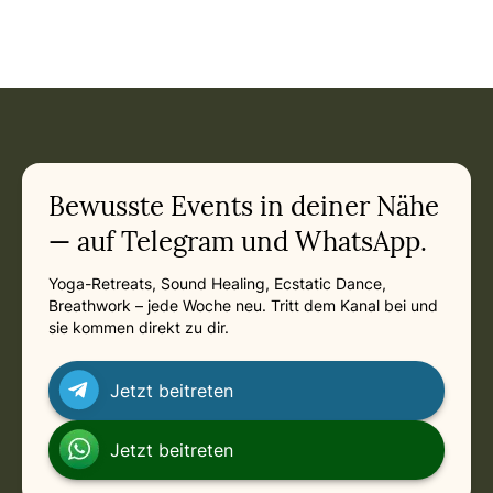
Event: Yoga & Embodied Movement Teacher Training auf B
Current appointment
in Ubud
Saturday, February 27, 2027 at 6:00 AM
Related appointments
Bewusste Events in deiner Nähe
— auf Telegram und WhatsApp.
Yoga-Retreats, Sound Healing, Ecstatic Dance,
Breathwork – jede Woche neu. Tritt dem Kanal bei und
sie kommen direkt zu dir.
Jetzt beitreten
Jetzt beitreten