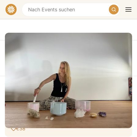
Diese Veranstaltung fand statt am Sunday, June 7,
2026 at 08:15 PM
Heute
Morgen
Wochenende
Yoga, Meditation & Klang
(Kristallklangschalen)
Dornhaldenstraße 6, 70199 Stuttgart-Süd,
Germany
€38