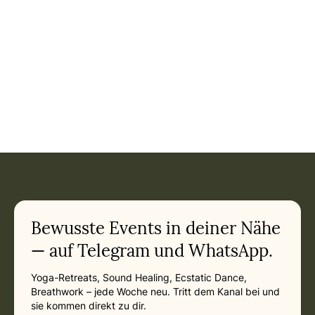
Event: Yoga & Trauma • Fortbildung für Yogalehrende mit 
Current appointment
in
Saturday, March 13, 2027 at 10:00 AM
Related appointments
Bewusste Events in deiner Nähe
— auf Telegram und WhatsApp.
Yoga-Retreats, Sound Healing, Ecstatic Dance,
Breathwork – jede Woche neu. Tritt dem Kanal bei und
sie kommen direkt zu dir.