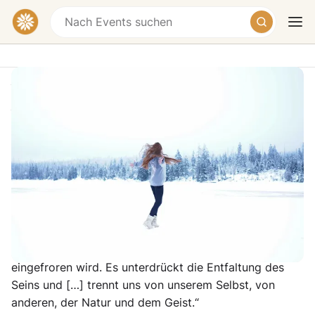
Yoga & Trauma • Fortbildung für
Yogalehrende mit Janna Senger
phoenix yoga, Ziegenmarkt 5, 38100
Braunschweig, Germany
Heute
Morgen
Wochenende
Kostenlos
„Ein Trauma ist eine innere Zwangsjacke, die entsteht,
wenn ein verheerender Augenblick in der Zeit
eingefroren wird. Es unterdrückt die Entfaltung des
Seins und […] trennt uns von unserem Selbst, von
anderen, der Natur und dem Geist.“