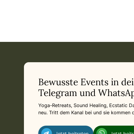
Event: Yoga-Urlaub Gran Canaria - 7-Tage Yoga Retreat in
Current appointment
in
Friday, September 18, 2026 at 2:15 PM
Related appointments
Bewusste Events in de
Telegram und WhatsAp
Yoga-Retreats, Sound Healing, Ecstatic 
neu. Tritt dem Kanal bei und sie kommen di
Jetzt beitreten
Jetzt beit