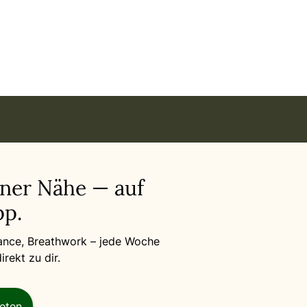
iner Nähe — auf
p.
Dance, Breathwork – jede Woche
rekt zu dir.
reten