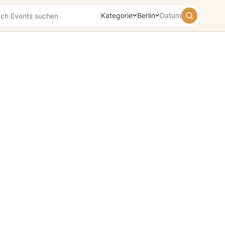
Kategorie
Berlin
Datum
August
2026
Su
Mo
Tu
We
Th
Fr
Sa
26
27
28
29
30
31
1
2
3
4
5
6
7
8
9
10
11
12
13
14
15
16
17
18
19
20
21
22
23
24
25
26
27
28
29
30
31
1
2
3
4
5
Heute
Morgen
Wochenende