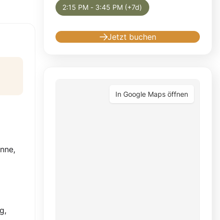
2:15 PM - 3:45 PM (+7d)
Jetzt buchen
In Google Maps öffnen
nne,
g,