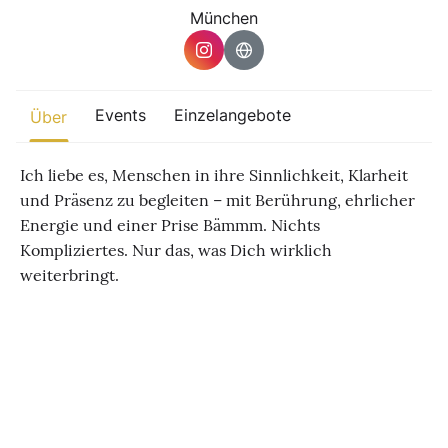
Sonstiges
München
Finde beliebte Events
weltweit
Eine globale Sicht auf Zusammenkünfte, in denen Verbindung,
Events
Einzelangebote
Über
Präsenz und Wachstum aktiv entfaltet werden.
Ich liebe es, Menschen in ihre Sinnlichkeit, Klarheit
und Präsenz zu begleiten – mit Berührung, ehrlicher
Energie und einer Prise Bämmm. Nichts
Kompliziertes. Nur das, was Dich wirklich
weiterbringt.