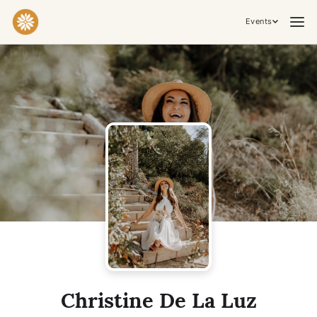
Events
Praktiken & Inneres Arbeiten
Yoga
Meditation
Breathwork
Embodiment
Tantra
Zeremonie, Musik & Bewegung
Kirtan
Sound Healing
Kakaozeremonie
Ecstatic Dance
Temple Night
Transformative & Kollektive Erfahrungen
Christine De La Luz
Retreat
Festival