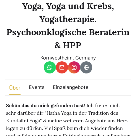
Sonstiges
Yoga, Yoga und Krebs,
Yogatherapie.
Finde beliebte Events
weltweit
Psychoonklogische Beraterin
Eine globale Sicht auf Zusammenkünfte, in denen Verbindung,
Präsenz und Wachstum aktiv entfaltet werden.
& HPP
Kornwestheim, Germany
Events
Einzelangebote
Über
Schön das du mich gefunden hast!
Ich freue mich
sehr darüber dir "Hatha Yoga in der Tradition des
Kundalini Yoga" & meine weiteren Angebote ans Herz
legen zu dürfen. Viel Spaß beim dich wieder finden
und auf deiner weiteren Entdeckungsreise auf meiner