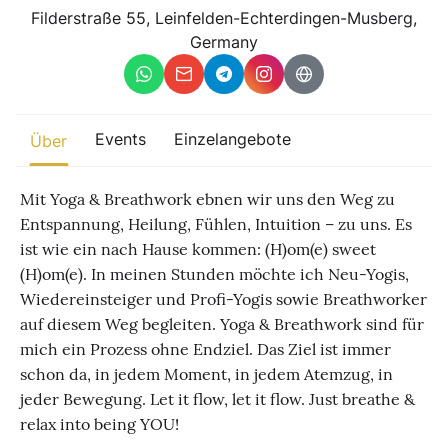
Sonstiges
Filderstraße 55, Leinfelden-Echterdingen-Musberg,
Germany
Finde beliebte Events
weltweit
Eine globale Sicht auf Zusammenkünfte, in denen Verbindung,
Präsenz und Wachstum aktiv entfaltet werden.
Events
Einzelangebote
Über
Mit Yoga & Breathwork ebnen wir uns den Weg zu
Entspannung, Heilung, Fühlen, Intuition – zu uns. Es
ist wie ein nach Hause kommen: (H)om(e) sweet
(H)om(e). In meinen Stunden möchte ich Neu-Yogis,
Wiedereinsteiger und Profi-Yogis sowie Breathworker
auf diesem Weg begleiten. Yoga & Breathwork sind für
mich ein Prozess ohne Endziel. Das Ziel ist immer
schon da, in jedem Moment, in jedem Atemzug, in
jeder Bewegung. Let it flow, let it flow. Just breathe &
relax into being YOU!