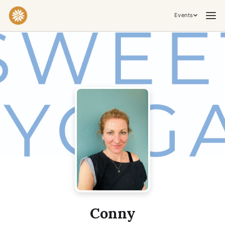
Events
Praktiken & Inneres Arbeiten
Yoga
Meditation
Breathwork
Embodiment
Tantra
Zeremonie, Musik & Bewegung
Kirtan
Sound Healing
Kakaozeremonie
Ecstatic Dance
Temple Night
Transformative & Kollektive Erfahrungen
Conny
Retreat
Festival