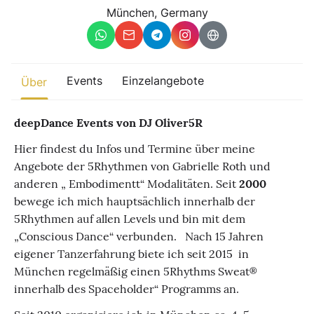
Sonstiges
München, Germany
Finde beliebte Events
weltweit
Eine globale Sicht auf Zusammenkünfte, in denen Verbindung,
Events
Einzelangebote
Über
Präsenz und Wachstum aktiv entfaltet werden.
deepDance Events von DJ Oliver5R
Hier findest du Infos und Termine über meine
Angebote der 5Rhythmen von Gabrielle Roth und
anderen „ Embodimentt“ Modalitäten. Seit
2000
bewege ich mich hauptsächlich innerhalb der
5Rhythmen auf allen Levels und bin mit dem
„Conscious Dance“ verbunden. Nach 15 Jahren
eigener Tanzerfahrung biete ich seit 2015 in
München regelmäßig einen 5Rhythms Sweat®
innerhalb des Spaceholder“ Programms an.