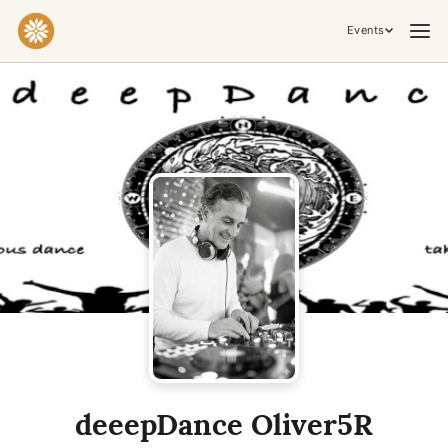
Events
Praktiken & Inneres Arbeiten
Yoga
Meditation
Breathwork
Embodiment
Tantra
Zeremonie, Musik & Bewegung
Kirtan
Sound Healing
Kakaozeremonie
Ecstatic Dance
Temple Night
Transformative & Kollektive Erfahrungen
deeepDance Oliver5R
Retreat
Festival