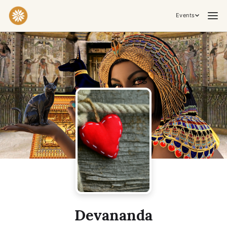
Events
Praktiken & Inneres Arbeiten
Yoga
Meditation
Breathwork
Embodiment
Tantra
Zeremonie, Musik & Bewegung
Kirtan
Sound Healing
Kakaozeremonie
Ecstatic Dance
Temple Night
Transformative & Kollektive Erfahrungen
Devananda
Retreat
Festival