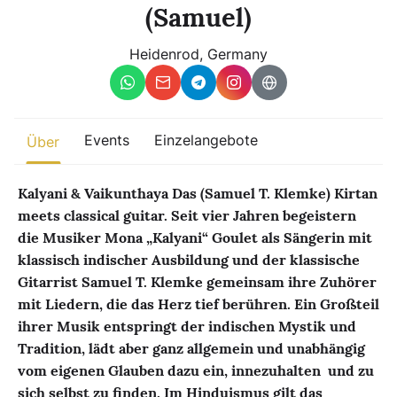
Sonstiges
(Samuel)
Heidenrod, Germany
Finde beliebte Events
weltweit
Eine globale Sicht auf Zusammenkünfte, in denen Verbindung,
Präsenz und Wachstum aktiv entfaltet werden.
Events
Einzelangebote
Über
Kalyani & Vaikunthaya Das (Samuel T. Klemke)
Kirtan
meets classical guitar.
Seit vier Jahren begeistern
die Musiker Mona „Kalyani“ Goulet als Sängerin mit
klassisch indischer Ausbildung und der klassische
Gitarrist Samuel T. Klemke gemeinsam ihre Zuhörer
mit Liedern, die das Herz tief berühren. Ein Großteil
ihrer Musik entspringt der indischen Mystik und
Tradition, lädt aber ganz allgemein und unabhängig
vom eigenen Glauben dazu ein, innezuhalten und zu
sich selbst zu finden. Im Hinduismus gilt das