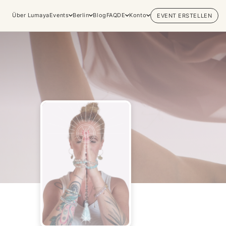
Über Lumaya
Events
Berlin
Blog
FAQ
DE
Konto
EVENT ERSTELLEN
Erfahrungen
Praktiken & Innere
erkunden
Arbeiten
Entdecke bewusste Events,
Yoga
lebensverändernde Retreats und
Meditation
private Sessions in den
Breathwork
lebendigsten spirituellen Zentren
Embodiment
der Welt.
Tantra
Alle Kategorien entdecken