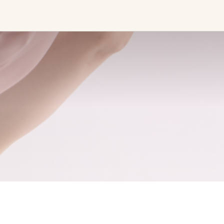
Finde beliebte Events
weltweit
Eine globale Sicht auf
ngen
Zusammenkünfte, in denen
Verbindung, Präsenz und
Wachstum aktiv entfaltet werden.