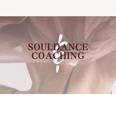
s
Zeremonie, Musik &
Transformative &
Bewegung
Kollektive Erfahru
Kirtan
Retreat
Sound Healing
Festival
Kakaozeremonie
Sonstiges
Ecstatic Dance
Temple Night