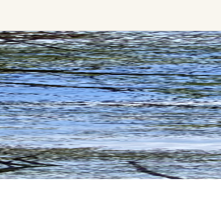
Finde beliebte Events
weltweit
Eine globale Sicht auf
ngen
Zusammenkünfte, in denen
Verbindung, Präsenz und
Wachstum aktiv entfaltet werden.