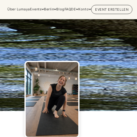
Über Lumaya
Events
Berlin
Blog
FAQ
DE
Konto
EVENT ERSTELLEN
Erfahrungen
Praktiken & Innere
erkunden
Arbeiten
Entdecke bewusste Events,
Yoga
lebensverändernde Retreats und
Meditation
private Sessions in den
Breathwork
lebendigsten spirituellen Zentren
Embodiment
der Welt.
Tantra
Alle Kategorien entdecken