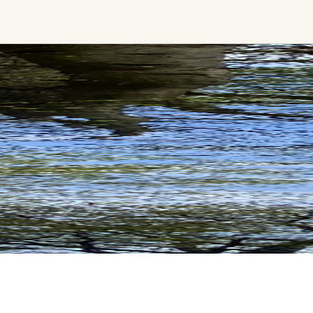
s
Zeremonie, Musik &
Transformative &
Bewegung
Kollektive Erfahru
Kirtan
Retreat
Sound Healing
Festival
Kakaozeremonie
Sonstiges
Ecstatic Dance
Temple Night