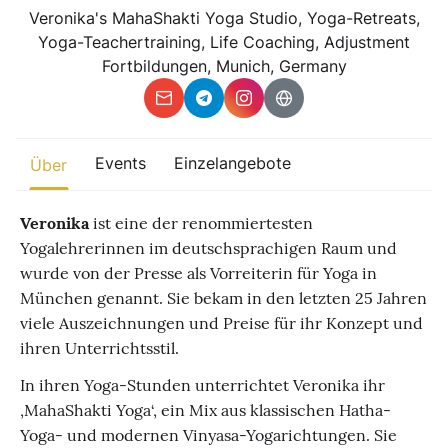
Sonstiges
Veronika's MahaShakti Yoga Studio, Yoga-Retreats,
Yoga-Teachertraining, Life Coaching, Adjustment
Fortbildungen, Munich, Germany
Finde beliebte Events
weltweit
Eine globale Sicht auf Zusammenkünfte, in denen Verbindung,
Präsenz und Wachstum aktiv entfaltet werden.
Events
Einzelangebote
Über
Veronika
ist eine der renommiertesten
Yogalehrerinnen im deutschsprachigen Raum und
wurde von der Presse als Vorreiterin für Yoga in
München genannt. Sie bekam in den letzten 25 Jahren
viele Auszeichnungen und Preise für ihr Konzept und
ihren Unterrichtsstil.
In ihren Yoga-Stunden unterrichtet Veronika ihr
‚MahaShakti Yoga‘, ein Mix aus klassischen Hatha-
Yoga- und modernen Vinyasa-Yogarichtungen. Sie