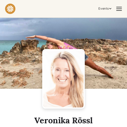
Events
Praktiken & Inneres Arbeiten
Yoga
Meditation
Breathwork
Embodiment
Tantra
Zeremonie, Musik & Bewegung
Kirtan
Sound Healing
Kakaozeremonie
Ecstatic Dance
Temple Night
Transformative & Kollektive Erfahrungen
Veronika Rössl
Retreat
Festival