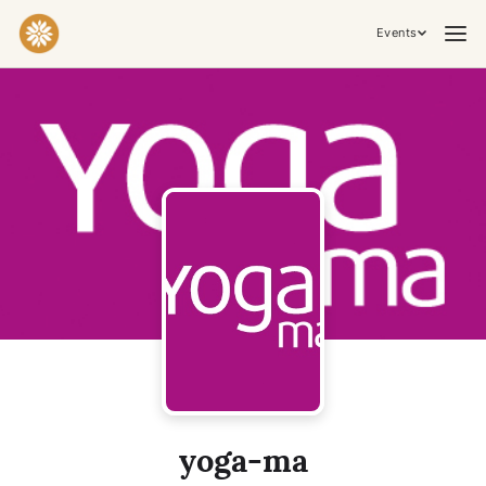
Events
Praktiken & Inneres Arbeiten
Yoga
Meditation
Breathwork
Embodiment
Tantra
Zeremonie, Musik & Bewegung
Kirtan
Sound Healing
Kakaozeremonie
Ecstatic Dance
Temple Night
Transformative & Kollektive Erfahrungen
yoga-ma
Retreat
Festival