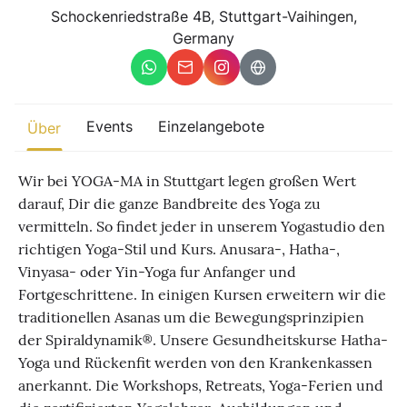
Sonstiges
Schockenriedstraße 4B, Stuttgart-Vaihingen,
Germany
Finde beliebte Events
weltweit
Eine globale Sicht auf Zusammenkünfte, in denen Verbindung,
Präsenz und Wachstum aktiv entfaltet werden.
Events
Einzelangebote
Über
Wir bei YOGA-MA in Stuttgart legen großen Wert
darauf, Dir die ganze Bandbreite des Yoga zu
vermitteln. So findet jeder in unserem Yogastudio den
richtigen Yoga-Stil und Kurs. Anusara-, Hatha-,
Vinyasa- oder Yin-Yoga fur Anfanger und
Fortgeschrittene. In einigen Kursen erweitern wir die
traditionellen Asanas um die Bewegungsprinzipien
der Spiraldynamik®. Unsere Gesundheitskurse Hatha-
Yoga und Rückenfit werden von den Krankenkassen
anerkannt. Die Workshops, Retreats, Yoga-Ferien und