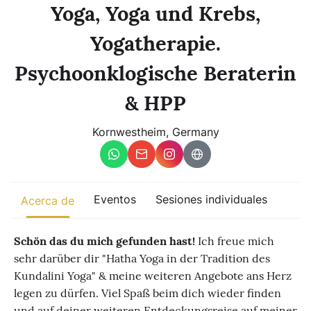
Otro
Yoga, Yoga und Krebs,
Yogatherapie.
Encuentra eventos
populares en todo el
Psychoonklogische Beraterin
mundo
Una vista global de encuentros donde la conexión, la presencia y
el crecimiento se desarrollan activamente.
& HPP
Kornwestheim, Germany
Eventos
Sesiones individuales
Acerca de
Schön das du mich gefunden hast!
Ich freue mich
sehr darüber dir "Hatha Yoga in der Tradition des
Kundalini Yoga" & meine weiteren Angebote ans Herz
legen zu dürfen. Viel Spaß beim dich wieder finden
und auf deiner weiteren Entdeckungsreise auf meiner