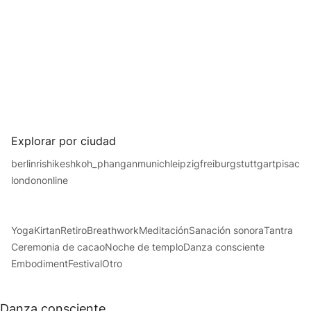
Explorar por ciudad
berlin
rishikesh
koh_phangan
munich
leipzig
freiburg
stuttgart
pisac
london
online
Yoga
Kirtan
Retiro
Breathwork
Meditación
Sanación sonora
Tantra
Ceremonia de cacao
Noche de templo
Danza consciente
Embodiment
Festival
Otro
Danza consciente