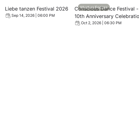
View event: Liebe tanzen Festival 2026
View event: Conscious Danc
Muchas Fechas
Liebe tanzen Festival 2026
Conscious Dance Festival -
10th Anniversary Celebrati
Sep 14, 2026 | 06:00 PM
Oct 2, 2026 | 06:30 PM