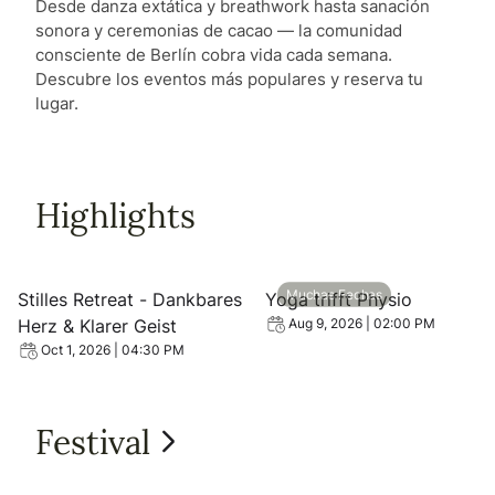
Desde danza extática y breathwork hasta sanación
sonora y ceremonias de cacao — la comunidad
consciente de Berlín cobra vida cada semana.
Descubre los eventos más populares y reserva tu
lugar.
Highlights
View event: Stilles Retreat - Dankbares Herz & Klarer Gei
View event: Yoga trifft Phy
Muchas Fechas
Stilles Retreat - Dankbares
Yoga trifft Physio
Herz & Klarer Geist
Aug 9, 2026 | 02:00 PM
Oct 1, 2026 | 04:30 PM
Festival
View all Festival