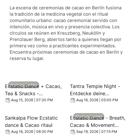
La escena de ceremonias de cacao en Berlín fusiona
la tradición de la medicina vegetal con el ritual
comunitario urbano: cacao ceremonial servido con
intención, música en vivo y presencia colectiva. Los
círculos se reúnen en Kreuzberg, Neukölln y
Prenzlauer Berg, abiertos tanto a quienes llegan por
primera vez como a practicantes experimentados.
Encuentra próximas ceremonias de cacao en Berlín y
reserva tu lugar.
View event: Ecstatic Dance + Cacao, Tea & Snacks - Co
View event: Tantra Temple Ni
Muchas Fechas
Ecstatic Dance + Cacao,
Tantra Temple Night -
Tea & Snacks -
Entdecke deine
Community Ecstatic
Sinnlichkeit
Aug 15, 2026 | 07:30 PM
Aug 16, 2026 | 05:00 PM
Dance
View event: Sankalpa Flow Ecstatic dance & Cacao ritaul
View event: Ecstatic Dance
Muchas Fechas
Sankalpa Flow Ecstatic
Ecstatic Dance - Breath,
dance & Cacao ritaul
Cacao & Movement
(Kreuzberg)
Aug 16, 2026 | 06:30 PM
Sep 19, 2026 | 07:15 PM